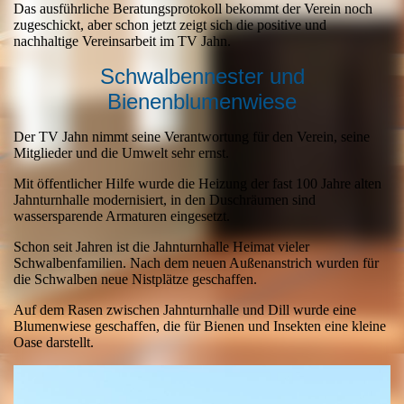
Das ausführliche Beratungsprotokoll bekommt der Verein noch
zugeschickt, aber schon jetzt zeigt sich die positive und
nachhaltige Vereinsarbeit im TV Jahn.
Schwalbennester und
Bienenblumenwiese
Der TV Jahn nimmt seine Verantwortung für den Verein, seine
Mitglieder und die Umwelt sehr ernst.
Mit öffentlicher Hilfe wurde die Heizung der fast 100 Jahre alten
Jahnturnhalle modernisiert, in den Duschräumen sind
wassersparende Armaturen eingesetzt.
Schon seit Jahren ist die Jahnturnhalle Heimat vieler
Schwalbenfamilien. Nach dem neuen Außenanstrich wurden für
die Schwalben neue Nistplätze geschaffen.
Auf dem Rasen zwischen Jahnturnhalle und Dill wurde eine
Blumenwiese geschaffen, die für Bienen und Insekten eine kleine
Oase darstellt.