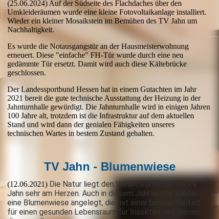
(25.06.2024) Auf der Südseite des Flachdaches über den
Umkleideräumen wurde eine kleine Fotovoltaikanlage installiert.
Wieder ein kleiner Mosaikstein im Bemühen des TV Jahn um
Nachhaltigkeit.
Es wurde die Notausgangstür an der Hausmeisterwohnung
erneuert. Diese "einfache" FH-Tür wurde durch eine neu
gedämmte Tür ersetzt. Damit wird auch diese Kältebrücke
geschlossen.
Der Landessportbund Hessen hat in einem Gutachten im Jahr
2021 bereit die gute technische Ausstattung der Heizung in der
Jahnturnhalle gewürdigt. Die Jahnturnhalle wird in einigen Jahren
100 Jahre alt, trotzdem ist die Infrastruktur auf dem aktuellen
Stand und wird dann der genialen Fähigkeiten unseres
technischen Wartes in bestem Zustand gehalten.
TV Jahn - Blumenwiese
Die Natur liegt den Verantwortlichen im TV
(12.06.2021)
Jahn sehr am Herzen. Auch in diesem Jahr wurde wieder
eine Blumenwiese angelegt, die mit einer bunten Vielfalt
für einen gesunden Lebensraum für Insekten und Bienen