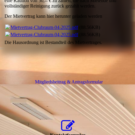
eine Kaution von 50,-- € zu zahlen, die nach Mietende und
vollständiger Reinigung zurück gezahlt werden.
Der Mietvertrag kann hier herunter geladen werden
Mietvertrag-Clubraum-04-2025.pdf
(88.56KB)
Mietvertrag-Clubraum-04-2025.pdf
(88.56KB)
Die Hausordnung ist Bestandteil des Mietvertrages.
Mitgliedsbeitrag & Antragsformular