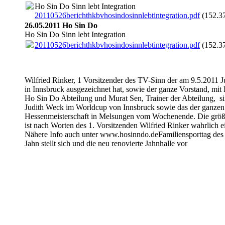
Ho Sin Do Sinn lebt Integration
20110526berichthkbvhosindosinnlebtintegration.pdf
(152.3
26.05.2011 Ho Sin Do
Ho Sin Do Sinn lebt Integration
20110526berichthkbvhosindosinnlebtintegration.pdf
(152.3
Wilfried Rinker, 1 Vorsitzender des TV-Sinn der am 9.5.2011 
in Innsbruck ausgezeichnet hat, sowie der ganze Vorstand, mit
Ho Sin Do Abteilung und Murat Sen, Trainer der Abteilung, si
Judith Weck im Worldcup von Innsbruck sowie das der ganze
Hessenmeisterschaft in Melsungen vom Wochenende. Die größt
ist nach Worten des 1. Vorsitzenden Wilfried Rinker wahrlich 
Nähere Info auch unter www.hosinndo.deFamiliensporttag des
Jahn stellt sich und die neu renovierte Jahnhalle vor
b05be179ee3131f0040
b05be179ee3131f0042
b05be179ee3131f0041