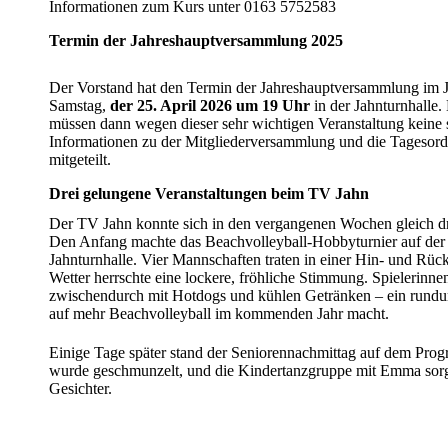
Informationen zum Kurs unter 0163 5752583
Termin der Jahreshauptversammlung 2025
Der Vorstand hat den Termin der Jahreshauptversammlung im J
Samstag,
der 25. April 2026 um 19 Uhr
in der Jahnturnhalle.
müssen dann wegen dieser sehr wichtigen Veranstaltung keine s
Informationen zu der Mitgliederversammlung und die Tagesor
mitgeteilt.
Drei gelungene Veranstaltungen beim TV Jahn
Der TV Jahn konnte sich in den vergangenen Wochen gleich dre
Den Anfang machte das Beachvolleyball-Hobbyturnier auf de
Jahnturnhalle. Vier Mannschaften traten in einer Hin- und Rü
Wetter herrschte eine lockere, fröhliche Stimmung. Spielerinne
zwischendurch mit Hotdogs und kühlen Getränken – ein rundu
auf mehr Beachvolleyball im kommenden Jahr macht.
Einige Tage später stand der Seniorennachmittag auf dem Prog
wurde geschmunzelt, und die Kindertanzgruppe mit Emma sorgte
Gesichter.