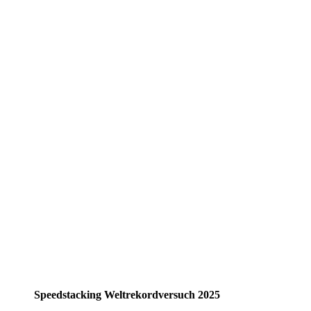
IMG_1287
IMG_1295_1
IMG_1303
IMG_1294
IMG_1309
IMG_1308
IMG_1302
IMG_1295
IMG_1288
IMG_1286
IMG_1277
Speedstacking Weltrekordversuch 2025