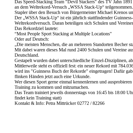
Das Speed-Stacking Team "Devil Stackers" des TV Jahn 1891 
an dem Weltrekord-Versuch „WSSA Stack-Up“ teilgenommen. B
Stapler über den Besuch von Bürgermeister Michael Krenos u
Der „WSSA Stack-Up“ ist ein jährlich stattfindender Guinnes
Weltrekordversuch. Daran beteiligen sich Schulen und Vereine
Das Rekordziel lautete:
“Most People Sport Stacking at Multiple Locations"
Oder auf Deutsch:
„Die meisten Menschen, die an mehreren Standorten Becher st
Mit dabei waren dieses Mal rund 2400 Schulen und Vereine au
Deutschland.
Gestapelt wurden dabei unterschiedliche Einzel-Disziplinen, a
Mittlerweile steht es offiziell fest: ein neuer Rekord mit 784.03
wird ins "Guinness Buch der Rekorde" eingetragen! Dafür gab e
flinken Händen jetzt auch eine Urkunde.
Wer diesen Sport gerne einmal kennenlernen und ausprobieren m
Training zu kommen und mitzumachen.
Das Team trainiert jeweils donnerstags von 16:45 bis 18:00 Uhr
findet kein Training statt)
Kontakt & Info: Petra Mittrücker 02772 / 82266